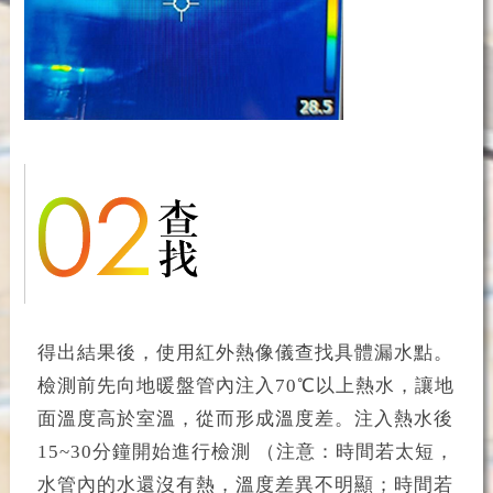
得出結果後，使用紅外熱像儀查找具體漏水點。
檢測前先向地暖盤管內注入70℃以上熱水，讓地
面溫度高於室溫，從而形成溫度差。注入熱水後
15~30分鐘開始進行檢測 （注意：時間若太短，
水管內的水還沒有熱，溫度差異不明顯；時間若