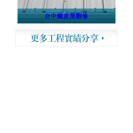
台中鐵皮屋翻修