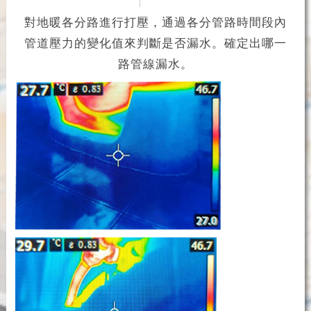
對地暖各分路進行打壓，通過各分管路時間段內
管道壓力的變化值來判斷是否漏水。確定出哪一
路管線漏水。