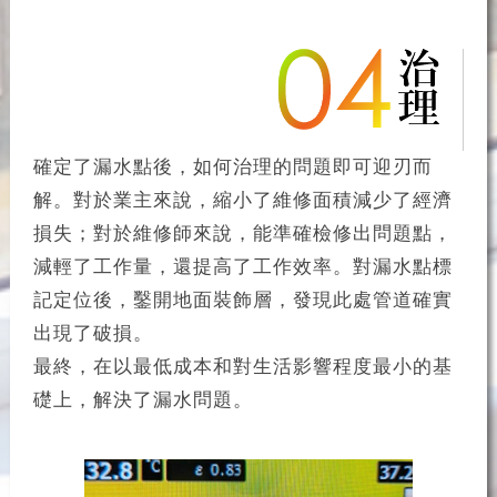
確定了漏水點後，如何治理的問題即可迎刃而
解。對於業主來說，縮小了維修面積減少了經濟
損失；對於維修師來說，能準確檢修出問題點，
減輕了工作量，還提高了工作效率。對漏水點標
記定位後，鑿開地面裝飾層，發現此處管道確實
出現了破損。
最終，在以最低成本和對生活影響程度最小的基
礎上，解決了漏水問題。