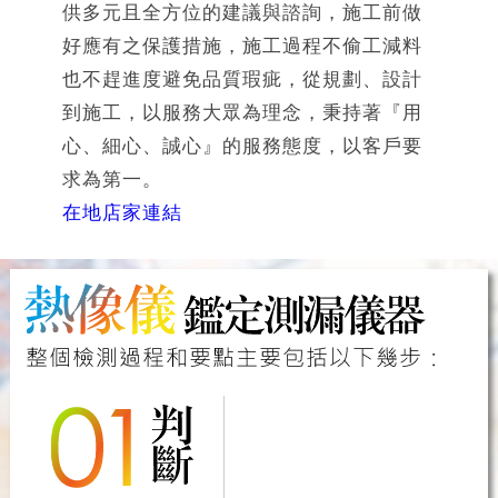
供多元且全方位的建議與諮詢，施工前做
好應有之保護措施，施工過程不偷工減料
也不趕進度避免品質瑕疵，從規劃、設計
到施工，以服務大眾為理念，秉持著『用
心、細心、誠心』的服務態度，以客戶要
求為第一。
在地店家連結