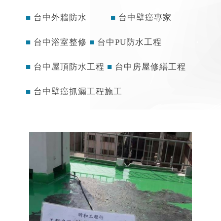
台中外牆防水
台中壁癌專家
台中浴室整修
台中PU防水工程
台中屋頂防水工程
台中房屋修繕工程
台中壁癌抓漏工程施工