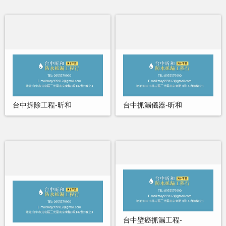
台中拆除工程-昕和
台中抓漏儀器-昕和
台中壁癌抓漏工程-