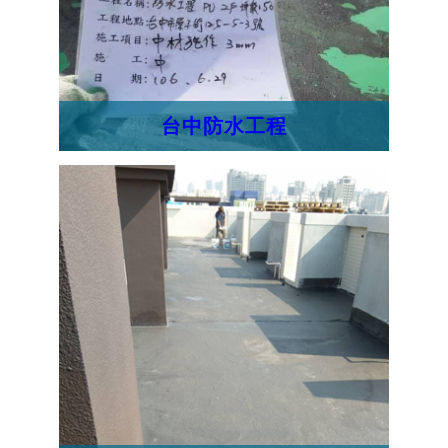
台中防水工程