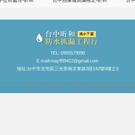
中壁癌處理-昕和
台中熱像儀測漏檢定-昕和
台中
TEL: 0955579990
E-mail:
may999412@gmail.com
地址:台中市北屯區三光里南京東路3段142號8樓之3
© All Rights Reserved.
Designed by
揚京快客網路科技 網