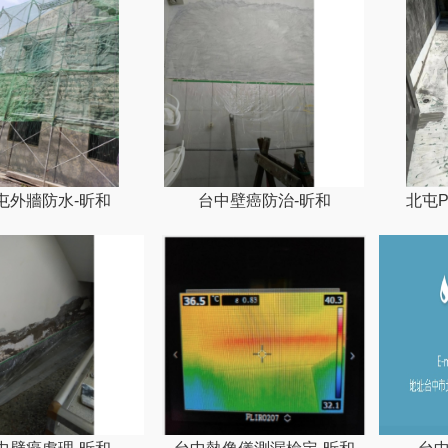
屯外牆防水-昕和
台中壁癌防治-昕和
北屯