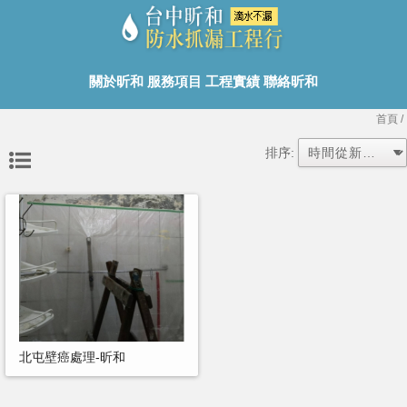
關於昕和
服務項目
工程實績
聯絡昕和
首頁
/
排序:
北屯壁癌處理-昕和