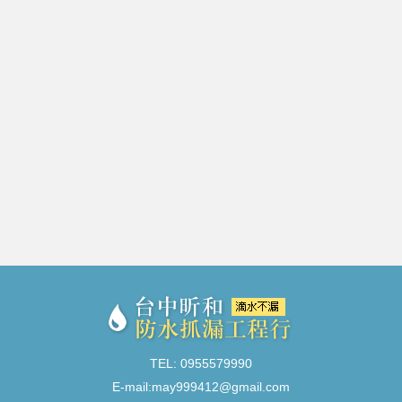
TEL: 0955579990
E-mail:
may999412@gmail.com