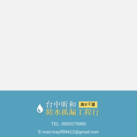
TEL: 0955579990
E-mail:
may999412@gmail.com