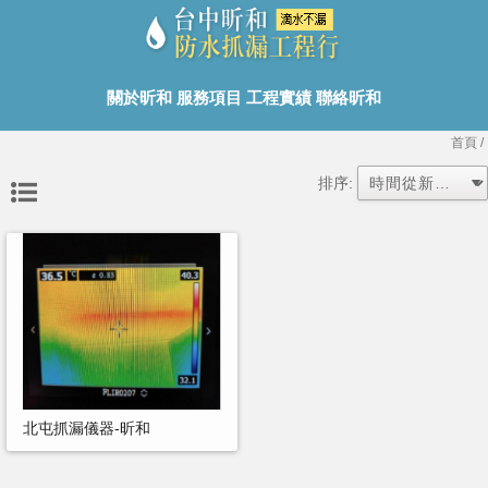
關於昕和
服務項目
工程實績
聯絡昕和
首頁
/
排序:
北屯抓漏儀器-昕和