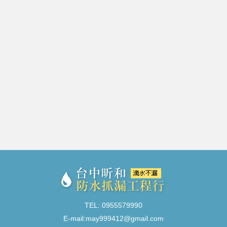
TEL: 0955579990
E-mail:
may999412@gmail.com