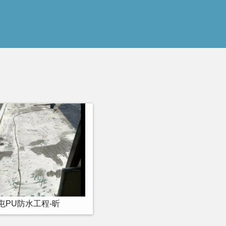
屯PU防水工程-昕