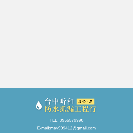
TEL: 0955579990
E-mail:
may999412@gmail.com