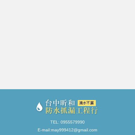
TEL: 0955579990
E-mail:
may999412@gmail.com