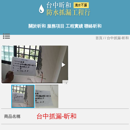
關於昕和
服務項目
工程實績
聯絡昕和
首頁
/
/ 台中抓漏-昕和
台中抓漏-昕和
商品名稱